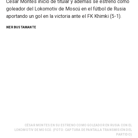
César Montes inició de titular y además se estrenó como
goleador del Lokomotiv de Moscú en el fútbol de Rusia
aportando un gol en la victoria ante el FK Khimki (5-1).
IKER BUSTAMANTE
CÉSAR MONTES EN SU ESTRENO COMO GOLEADOR EN RUSIA CON EL
LOKOMOTIV DE MOSCÚ. (FOTO: CAPTURA DE PANTALLA TRANSMISIÓN DEL
PARTIDO)