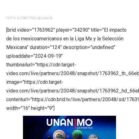
FOTO: X (TWITTER) @CJASIB
[brid video=”1763962″ player=”34290″ title=”El impacto
de los mexicoamericanos en la Liga Mx y la Selección
Mexicana” duration=”124″ description=”undefined”
uploaddate=”2024-09-19″
thumbnailurl=”https://cdn.target-
video.com/live/partners/20048/snapshot/1763962_th_66e
image=”https://cdn.target-
video.com/live/partners/20048/snapshot/1763962_hd_66
contenturl=”https://cdn.brid.tv/live/partners/20048/sd/176
width=”16″ height=”9″]