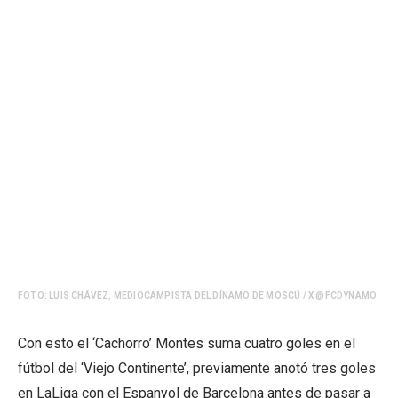
FOTO: LUIS CHÁVEZ, MEDIOCAMPISTA DEL DÍNAMO DE MOSCÚ / X @FCDYNAMO
Con esto el ‘Cachorro’ Montes suma cuatro goles en el
fútbol del ‘Viejo Continente’, previamente anotó tres goles
en LaLiga con el Espanyol de Barcelona antes de pasar a