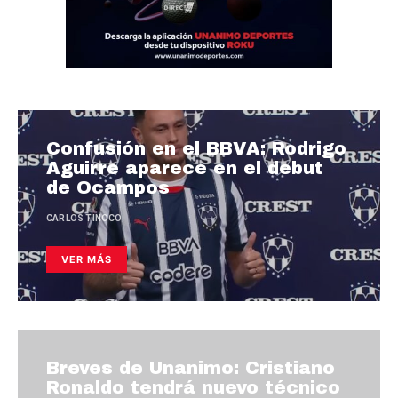
Confusión en el BBVA: Rodrigo
Aguirre aparece en el debut
de Ocampos
CARLOS TINOCO
VER MÁS
Breves de Unanimo: Cristiano
Ronaldo tendrá nuevo técnico