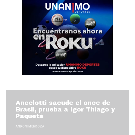
Ancelotti sacude el once de
Brasil, prueba a Igor Thiago y
Paquetá
ANDONI MENDOZA