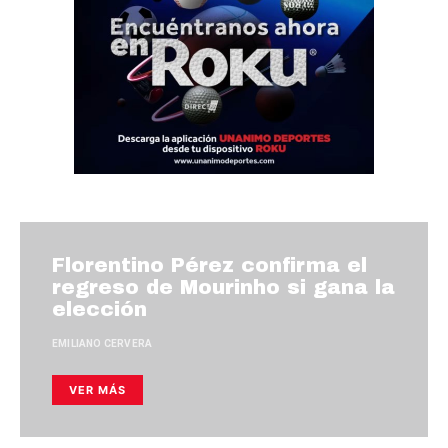
Florentino Pérez confirma el
regreso de Mourinho si gana la
elección
EMILIANO CERVERA
VER MÁS