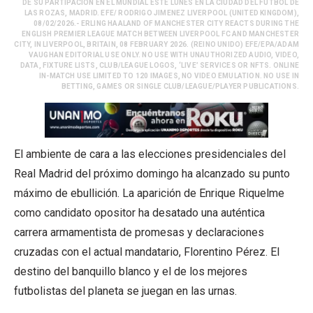
DE SU PARTIPACIÓN EN EL MUNDIAL ESTE LUNES EN LA CIUDAD DEL FÚTBOL DE
LAS ROZAS, MADRID. EFE/ RODRIGO JIMENEZ LIVERPOOL (UNITED KINGDOM),
08/02/2026.- ERLING HAALAND OF MANCHESTER CITY REACTS DURING THE
ENGLISH PREMIER LEAGUE MATCH BETWEEN LIVERPOOL FC AND MANCHESTER
CITY, IN LIVERPOOL, BRITAIN, 08 FEBRUARY 2026. (REINO UNIDO) EFE/EPA/ADAM
VAUGHAN EDITORIAL USE ONLY. NO USE WITH UNAUTHORIZED AUDIO, VIDEO,
DATA, FIXTURE LISTS, CLUB/LEAGUE LOGOS, ‘LIVE’ SERVICES OR NFTS. ONLINE
IN-MATCH USE LIMITED TO 120 IMAGES, NO VIDEO EMULATION. NO USE IN
BETTING, GAMES OR SINGLE CLUB/LEAGUE/PLAYER PUBLICATIONS.
El ambiente de cara a las elecciones presidenciales del
Real Madrid del próximo domingo ha alcanzado su punto
máximo de ebullición. La aparición de Enrique Riquelme
como candidato opositor ha desatado una auténtica
carrera armamentista de promesas y declaraciones
cruzadas con el actual mandatario, Florentino Pérez. El
destino del banquillo blanco y el de los mejores
futbolistas del planeta se juegan en las urnas.