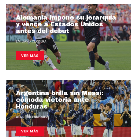
Alemania impone su jerarquía
y vence a Estados Unidos
antes del debut
EMILIANO CERVERA
VER MÁS
Argentina brilla sin Messi:
cómoda victoria ante
Honduras
WLADIMIR ENRÍQUEZ
VER MÁS