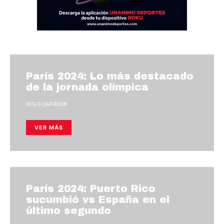
París 2024: Lo más destacado
de la jornada olímpica
HUGO CARREON
VER MÁS
París 2024: Puerto Rico
sucumbió vs España en el
último segundo