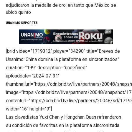
adjudicaron la medalla de oro; en tanto que México se
ubicó quinto
UNANIMO DEPORTES
[brid video=”1719312″ player=”34290″ title=”Breves de
Unanimo: China domina la plataforma en sincronizados”
duration=”199″ description=”undefined”
uploaddate=”2024-07-31″
thumbnailurl=”https://cdn.brid.tv/live/partners/20048/sn
image=”https://cdn.brid.tv/live/partners/20048/snapshot
contenturl=”https://cdn.brid.tv/live/partners/20048/sd/171
width=”16″ height=”9″]
Las clavadistas Yuxi Chen y Hongchan Quan refrendaron
su condición de favoritas en la plataforma sincronizada