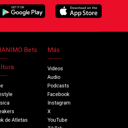
NANIMO Bets
Más
ltura
Videos
Audio
ne
Podcasts
estyle
Facebook
sica
Instagram
eakers
X
k de Atletas
YouTube