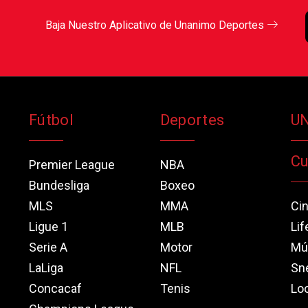
Baja Nuestro Aplicativo de Unanimo Deportes
Fútbol
Deportes
U
Cu
Premier League
NBA
Bundesliga
Boxeo
MLS
MMA
Ci
Ligue 1
MLB
Lif
Serie A
Motor
Mú
LaLiga
NFL
Sn
Concacaf
Tenis
Loo