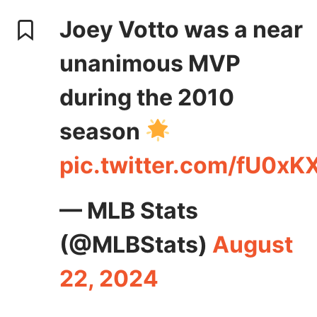
Joey Votto was a near
unanimous MVP
during the 2010
season
pic.twitter.com/fU0xK
— MLB Stats
(@MLBStats)
August
22, 2024