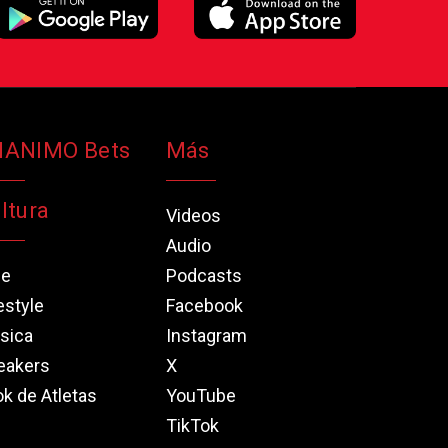
NANIMO Bets
Más
ltura
Videos
Audio
ne
Podcasts
estyle
Facebook
sica
Instagram
eakers
X
k de Atletas
YouTube
TikTok