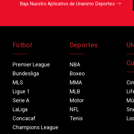
Baja Nuestro Aplicativo de Unanimo Deportes
Fútbol
Deportes
U
Cu
Premier League
NBA
Bundesliga
Boxeo
MLS
MMA
Ci
Ligue 1
MLB
Lif
Serie A
Motor
Mú
LaLiga
NFL
Sn
Concacaf
Tenis
Loo
Champions League