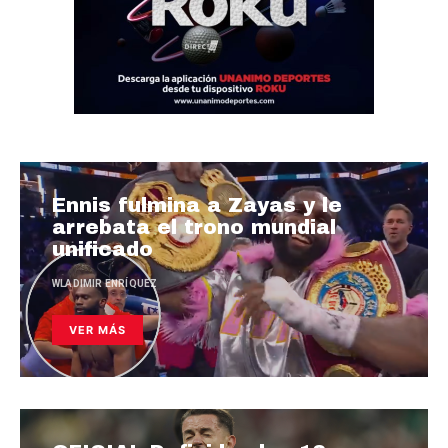
Ennis fulmina a Zayas y le
arrebata el trono mundial
unificado
WLADIMIR ENRÍQUEZ
VER MÁS