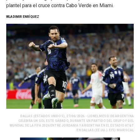
plantel para el cruce contra Cabo Verde en Miami.
WLADIMIR ENRÍQUEZ
DALLAS (ESTADOS UNIDOS), 27/06/2026.- LIONEL MESSI DE ARGENTINA
CELEBRA UN GOL ESTE SÁBADO, DURANTE UN PARTIDO DEL GRUPO F DEL
MUNDIAL DE LA FIFA 2026 ENTRE JORDANIA Y ARGENTINA EN EL ESTADIO AT&T
EN DALLAS (EE.UU.). EFE/ MARISCAL