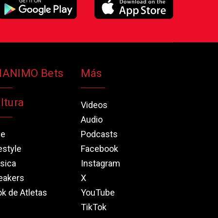
NANIMO Bets
Más
ltura
Videos
Audio
ne
Podcasts
estyle
Facebook
sica
Instagram
eakers
X
k de Atletas
YouTube
TikTok