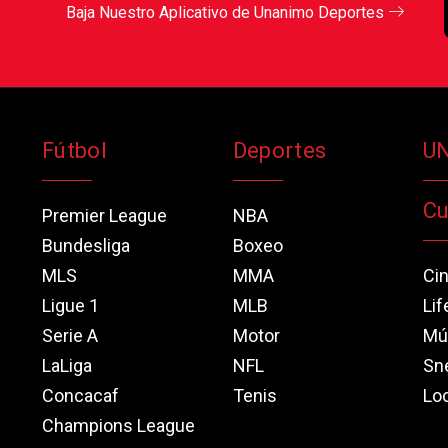
Baja Nuestro Aplicativo de Unanimo Deportes
Fútbol
Deportes
U
Cu
Premier League
NBA
Bundesliga
Boxeo
MLS
MMA
Ci
Ligue 1
MLB
Lif
Serie A
Motor
Mú
LaLiga
NFL
Sn
Concacaf
Tenis
Loo
Champions League