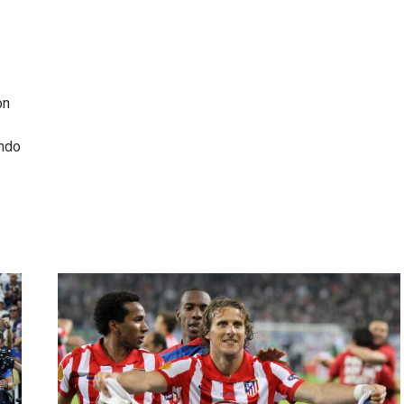
on
ando