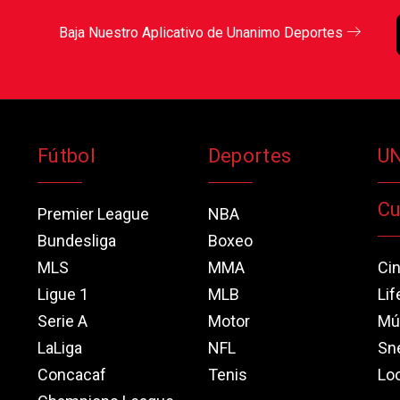
Baja Nuestro Aplicativo de Unanimo Deportes
Fútbol
Deportes
U
Cu
Premier League
NBA
Bundesliga
Boxeo
MLS
MMA
Ci
Ligue 1
MLB
Lif
Serie A
Motor
Mú
LaLiga
NFL
Sn
Concacaf
Tenis
Loo