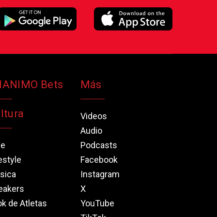
NANIMO Bets
Más
ltura
Videos
Audio
ne
Podcasts
estyle
Facebook
sica
Instagram
eakers
X
k de Atletas
YouTube