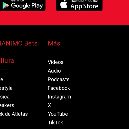
NANIMO Bets
Más
ltura
Videos
Audio
ne
Podcasts
estyle
Facebook
sica
Instagram
eakers
X
k de Atletas
YouTube
TikTok