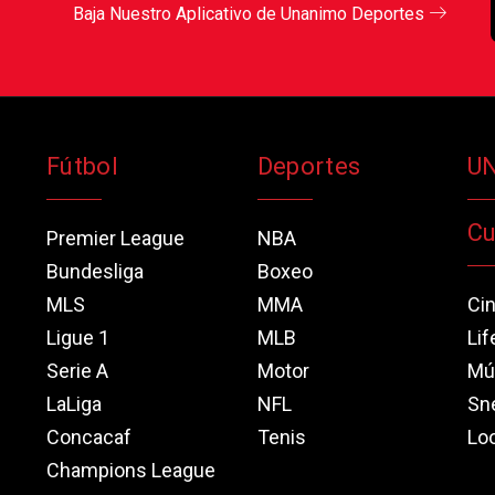
Baja Nuestro Aplicativo de Unanimo Deportes
Fútbol
Deportes
U
Cu
Premier League
NBA
Bundesliga
Boxeo
MLS
MMA
Ci
Ligue 1
MLB
Lif
Serie A
Motor
Mú
LaLiga
NFL
Sn
Concacaf
Tenis
Loo
Champions League