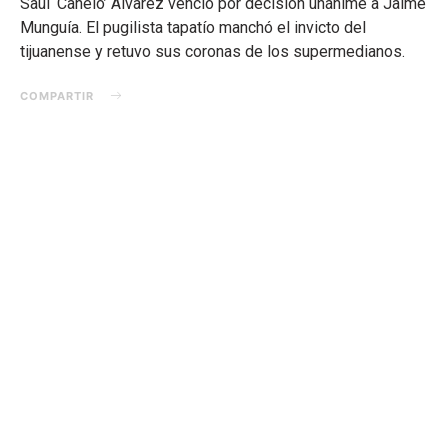
Saúl ‘Canelo’ Álvarez venció por decisión unánime a Jaime
Munguía. El pugilista tapatío manchó el invicto del
tijuanense y retuvo sus coronas de los supermedianos.
COMPARTIR