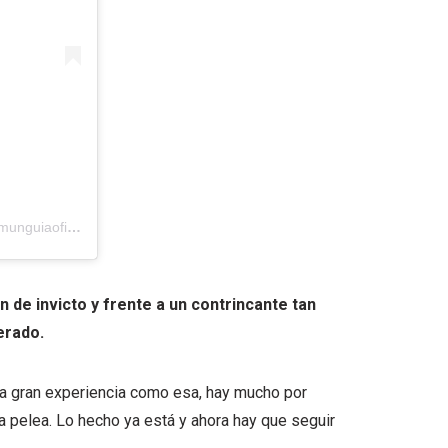
Una publicación compartida por Jaime Munguía (@jaimemunguiaoficial)
 de invicto y frente a un contrincante tan
erado.
 gran experiencia como esa, hay mucho por
va pelea. Lo hecho ya está y ahora hay que seguir