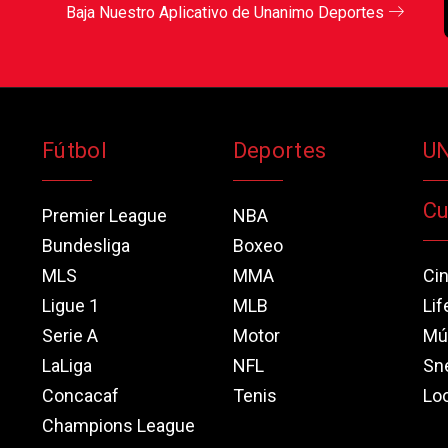
Baja Nuestro Aplicativo de Unanimo Deportes
Fútbol
Deportes
U
Cu
Premier League
NBA
Bundesliga
Boxeo
MLS
MMA
Ci
Ligue 1
MLB
Lif
Serie A
Motor
Mú
LaLiga
NFL
Sn
Concacaf
Tenis
Loo
Champions League