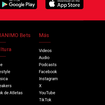
NANIMO Bets
Más
ltura
Videos
Audio
ne
Podcasts
estyle
Facebook
sica
Instagram
eakers
X
k de Atletas
YouTube
TikTok