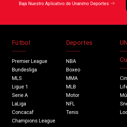
Baja Nuestro Aplicativo de Unanimo Deportes
Fútbol
Deportes
U
Cu
Premier League
NBA
Bundesliga
Boxeo
MLS
MMA
Ci
Ligue 1
MLB
Lif
Serie A
Motor
Mú
LaLiga
NFL
Sn
Concacaf
Tenis
Loo
Champions League