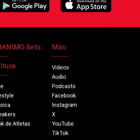
NANIMO Bets
Más
ltura
Videos
Audio
ne
Podcasts
estyle
Facebook
sica
Instagram
eakers
X
k de Atletas
YouTube
TikTok