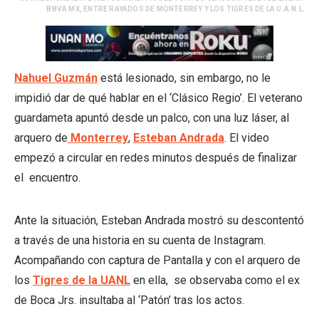
BBVA MX, ENTRE RAYADOS DE MONTERREY Y LOS TIGRES DE LA U.A.N.L.
Nahuel Guzmán
está lesionado, sin embargo, no le
impidió dar de qué hablar en el ‘Clásico Regio’. El veterano
guardameta apuntó desde un palco, con una luz láser, al
arquero de
Monterrey
,
Esteban Andrada
. El video
empezó a circular en redes minutos después de finalizar
el encuentro.
Ante la situación, Esteban Andrada mostró su descontentó
a través de una historia en su cuenta de Instagram.
Acompañando con captura de Pantalla y con el arquero de
los
Tigres de la UANL
en ella, se observaba como el ex
de Boca Jrs. insultaba al ‘Patón’ tras los actos.