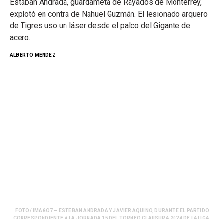
Estaban Andrada, guardameta de Rayados de Monterrey,
explotó en contra de Nahuel Guzmán. El lesionado arquero
de Tigres uso un láser desde el palco del Gigante de
acero.
ALBERTO MENDEZ
FOTO/ IMAGO7 – ESTEBAN ANDRADA Y JAVIER AQUINO, DURANTE EL PARTIDO
CORRESPONDIENTE A LA JORNADA 15 DEL TORNEO CLAUSURA 2024 DE LA LIGA