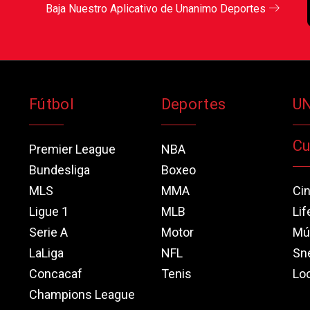
Baja Nuestro Aplicativo de Unanimo Deportes
Fútbol
Deportes
U
Cu
Premier League
NBA
Bundesliga
Boxeo
MLS
MMA
Ci
Ligue 1
MLB
Lif
Serie A
Motor
Mú
LaLiga
NFL
Sn
Concacaf
Tenis
Loo
Champions League