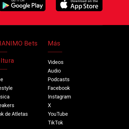
NANIMO Bets
Más
ltura
Videos
Audio
ne
Podcasts
estyle
Facebook
sica
Instagram
eakers
X
k de Atletas
YouTube
TikTok