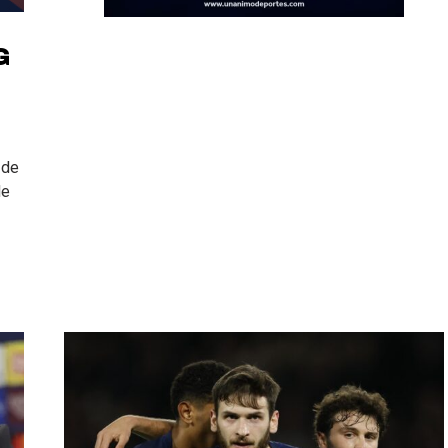
G
 de
de