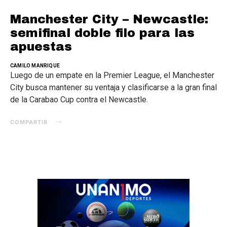
Manchester City – Newcastle:
semifinal doble filo para las
apuestas
CAMILO MANRIQUE
Luego de un empate en la Premier League, el Manchester
City busca mantener su ventaja y clasificarse a la gran final
de la Carabao Cup contra el Newcastle.
COMPARTIR