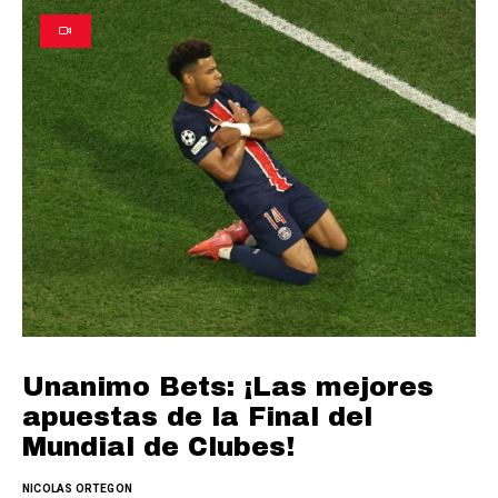
Unanimo Bets: ¡Las mejores
apuestas de la Final del
Mundial de Clubes!
NICOLAS ORTEGON