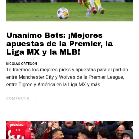
Unanimo Bets: ¡Mejores
apuestas de la Premier, la
Liga MX y la MLB!
NICOLAS ORTEGON
Te traemos los mejores picks y apuestas para el partido
entre Manchester City y Wolves de la Premier League,
entre Tigres y América en la Liga MX y más.
COMPARTIR