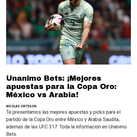
Unanimo Bets: ¡Mejores
apuestas para la Copa Oro:
México vs Arabia!
NICOLAS ORTEGON
Te presentamos las mejores apuestas y picks para el
partido de la Copa Oro entre México y Arabia Saudita,
además de las UFC 317. Toda la información en Unanimo
Bets.