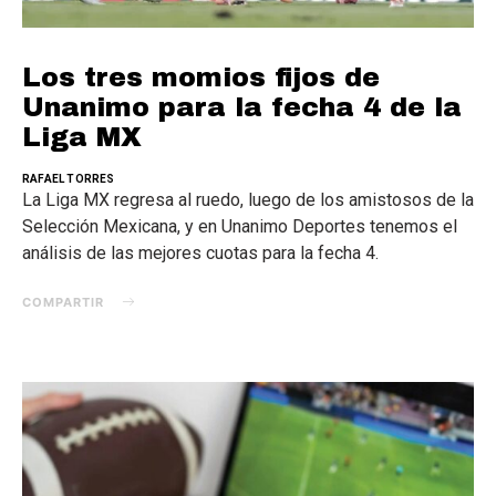
Los tres momios fijos de
Unanimo para la fecha 4 de la
Liga MX
RAFAEL TORRES
La Liga MX regresa al ruedo, luego de los amistosos de la
Selección Mexicana, y en Unanimo Deportes tenemos el
análisis de las mejores cuotas para la fecha 4.
COMPARTIR