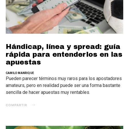
Hándicap, línea y spread: guía
rápida para entenderlos en las
apuestas
CAMILO MANRIQUE
Pueden parecer términos muy raros para los apostadores
amateurs, pero en realidad puede ser una forma bastante
sencilla de hacer apuestas muy rentables.
COMPARTIR