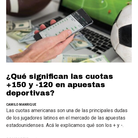
¿Qué significan las cuotas
+150 y -120 en apuestas
deportivas?
CAMILO MANRIQUE
Las cuotas americanas son una de las principales dudas
de los jugadores latinos en el mercado de las apuestas
estadounidenses. Acá le explicamos qué son los + y -.