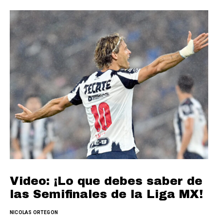
Video: ¡Lo que debes saber de
las Semifinales de la Liga MX!
NICOLAS ORTEGON