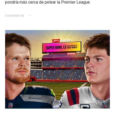
pondría más cerca de pelear la Premier League.
COMPARTIR