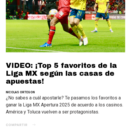
VIDEO: ¡Top 5 favoritos de la
Liga MX según las casas de
apuestas!
NICOLAS ORTEGON
¿No sabes a cuál apostarle? Te pasamos los favoritos a
ganar la Liga MX Apertura 2025 de acuerdo a los casinos.
América y Toluca vuelven a ser protagonistas.
COMPARTIR