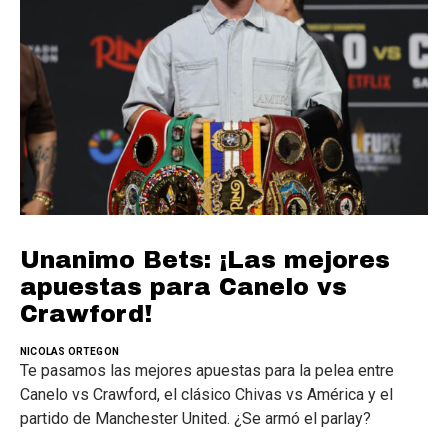
Unanimo Bets: ¡Las mejores
apuestas para Canelo vs
Crawford!
NICOLAS ORTEGON
Te pasamos las mejores apuestas para la pelea entre
Canelo vs Crawford, el clásico Chivas vs América y el
partido de Manchester United. ¿Se armó el parlay?