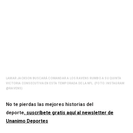
LAMAR JACKSON BUSCARÁ COMANDAR A LOS RAVENS RUMBO A SU QUINTA
VICTORIA CONSECUTIVA EN ESTA TEMPORADA DE LA NFL. (FOTO: INSTAGRAM
@RAVENS)
No te pierdas las mejores historias del
deporte,
suscríbete gratis aquí al newsletter de
Unanimo Deportes