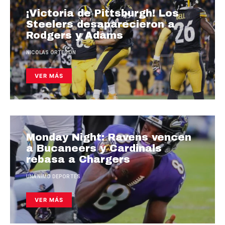
¡Victoria de Pittsburgh! Los
Steelers desaparecieron a
Rodgers y Adams
NICOLAS ORTEGON
VER MÁS
Monday Night: Ravens vencen
a Bucaneers y Cardinals
rebasa a Chargers
UNANIMO DEPORTES
VER MÁS