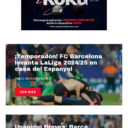
¡Temporadón! FC Barcelona
levanta LaLiga 2024/25 en
casa del Espanyol
PABLO SAÑUDO COOPER
VER MÁS
Unanimo Breves: Barça