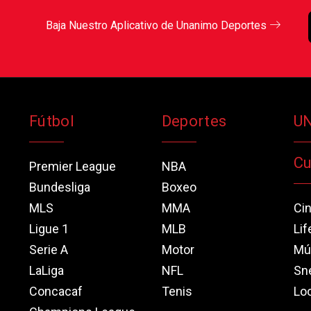
Baja Nuestro Aplicativo de Unanimo Deportes
Fútbol
Deportes
U
Cu
Premier League
NBA
Bundesliga
Boxeo
MLS
MMA
Ci
Ligue 1
MLB
Lif
Serie A
Motor
Mú
LaLiga
NFL
Sn
Concacaf
Tenis
Loo