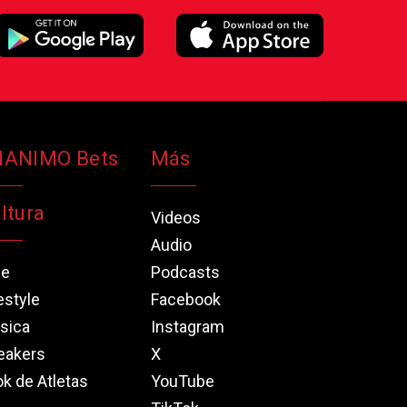
NANIMO Bets
Más
ltura
Videos
Audio
ne
Podcasts
estyle
Facebook
sica
Instagram
eakers
X
k de Atletas
YouTube