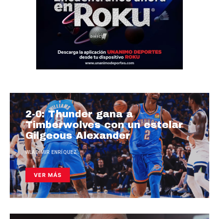
2-0: Thunder gana a
Timberwolves con un estelar
Gilgeous Alexander
WLADIMIR ENRÍQUEZ
VER MÁS