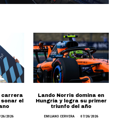
 carrera
Lando Norris domina en
Land
 sonar el
Hungría y logra su primer
‘pole
ano
triunfo del año
mil
/26/2026
EMILIANO CERVERA
07/26/2026
EMIL