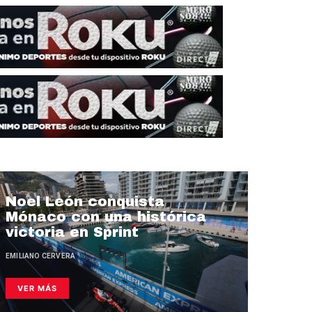
Noel León conquista
Mónaco con una histórica
victoria en Sprint
EMILIANO CERVERA
VER MÁS