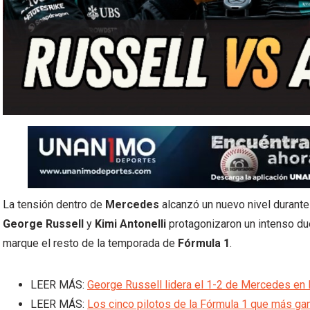
La tensión dentro de
Mercedes
alcanzó un nuevo nivel durante
George Russell
y
Kimi Antonelli
protagonizaron un intenso due
marque el resto de la temporada de
Fórmula 1
.
LEER MÁS:
George Russell lidera el 1-2 de Mercedes en l
LEER MÁS:
Los cinco pilotos de la Fórmula 1 que más ga