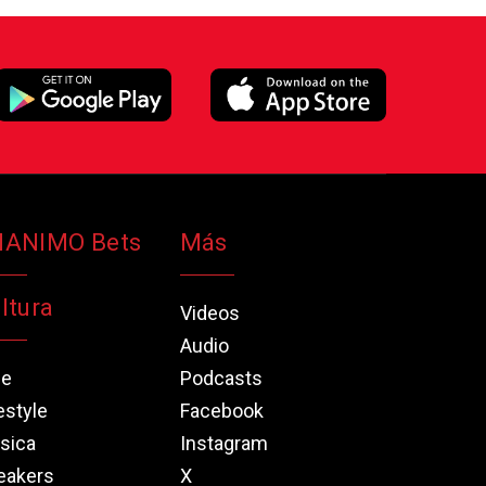
NANIMO Bets
Más
ltura
Videos
Audio
ne
Podcasts
estyle
Facebook
sica
Instagram
eakers
X