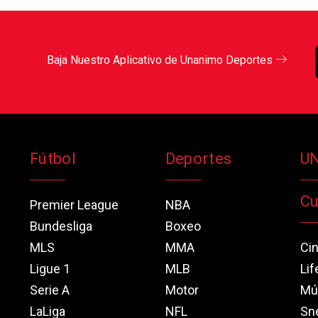
Baja Nuestro Aplicativo de Unanimo Deportes
Fútbol
Deportes
U
Cu
Premier League
NBA
Bundesliga
Boxeo
MLS
MMA
Ci
Ligue 1
MLB
Lif
Serie A
Motor
Mú
LaLiga
NFL
Sn