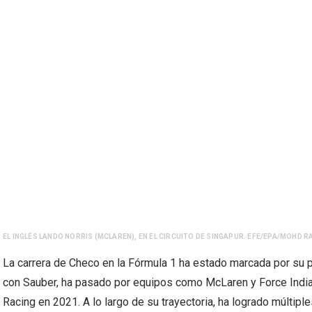
EL INGLÉS LANDO NORRIS (MCLAREN), EN EL CIRCUITO DE SINGAPUR. EFE/EPA/MOHD R
La carrera de Checo en la Fórmula 1 ha estado marcada por su 
con Sauber, ha pasado por equipos como McLaren y Force India (
Racing en 2021. A lo largo de su trayectoria, ha logrado múltip