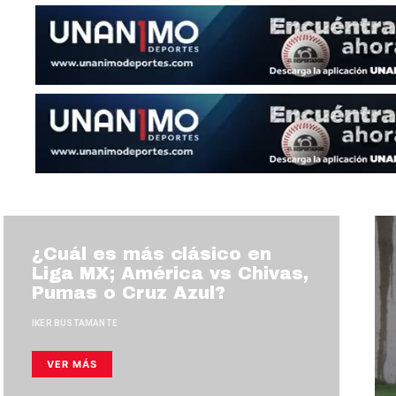
¿Cuál es más clásico en
Liga MX; América vs Chivas,
Pumas o Cruz Azul?
IKER BUSTAMANTE
VER MÁS