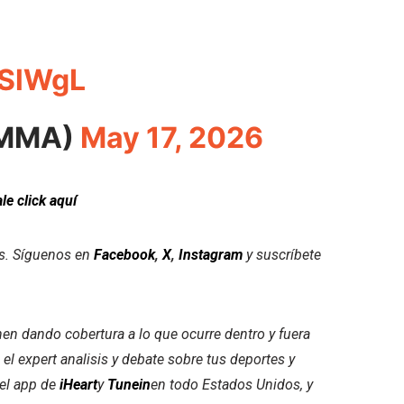
xSlWgL
MMA)
May 17, 2026
le click aquí
es. Síguenos en
Facebook
,
X
,
Instagram
y suscríbete
nen dando cobertura a lo que ocurre dentro y fuera
 el expert analisis y debate sobre tus deportes y
 el app de
iHeart
y
Tunein
en todo Estados Unidos, y