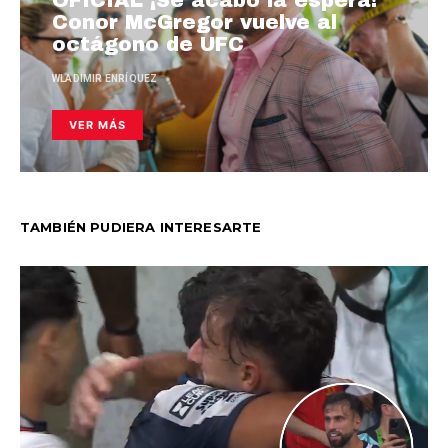
Conor McGregor vuelve al
octágono de UFC
WLADIMIR ENRÍQUEZ
VER MÁS
TAMBIÉN PUDIERA INTERESARTE