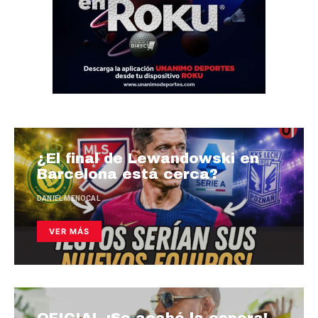
¿El final de Lewandowski en
Barcelona está cerca?
DANIEL MENOCAL
VER MÁS
OFICIAL ¡Se acabó la espera!