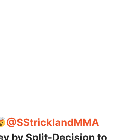
@SStricklandMMA
 by Split-Decision to