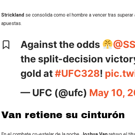
Strickland
se consolida como el hombre a vencer tras superar a
apuestas.
Against the odds
@SS
the split-decision victo
gold at
#UFC328
!
pic.t
— UFC (@ufc)
May 10, 
Van retiene su cinturón
En el combate co-estelar de la noche,
Joshua Van
retuvo el tí