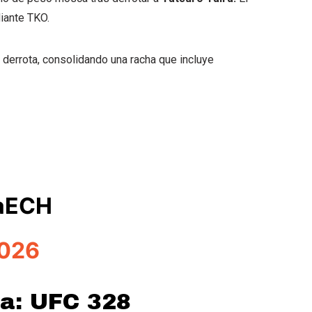
iante TKO.
a derrota, consolidando una racha que incluye
9aECH
2026
ra: UFC 328