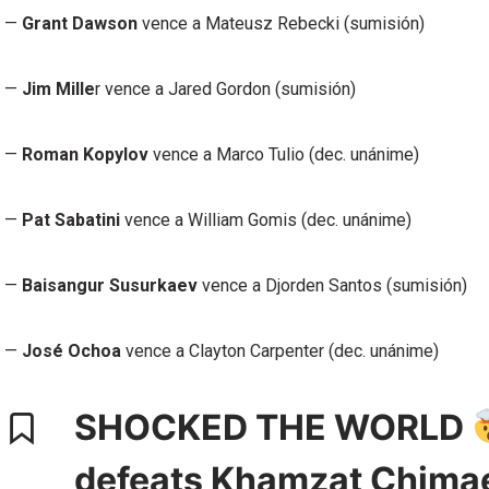
—
Grant Dawson
vence a Mateusz Rebecki (sumisión)
—
Jim Mille
r vence a Jared Gordon (sumisión)
—
Roman Kopylov
vence a Marco Tulio (dec. unánime)
—
Pat Sabatini
vence a William Gomis (dec. unánime)
—
Baisangur Susurkaev
vence a Djorden Santos (sumisión)
—
José Ochoa
vence a Clayton Carpenter (dec. unánime)
SHOCKED THE WORLD
defeats Khamzat Chimaev