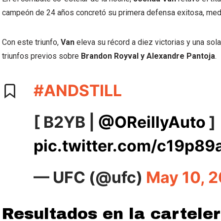
campeón de 24 años concretó su primera defensa exitosa, med
Con este triunfo,
Van
eleva su récord a diez victorias y una sol
triunfos previos sobre
Brandon Royval y Alexandre Pantoja
.
#ANDSTILL
[ B2YB |
@OReillyAuto
]
pic.twitter.com/c19p8
— UFC (@ufc)
May 10, 
Resultados en la cartele