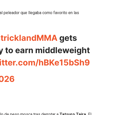
l peleador que llegaba como favorito en las
tricklandMMA
gets
ry to earn middleweight
witter.com/hBKe15bSh9
2026
tulo de peso mosca tras derrotar a
Tatsuro Taira.
El