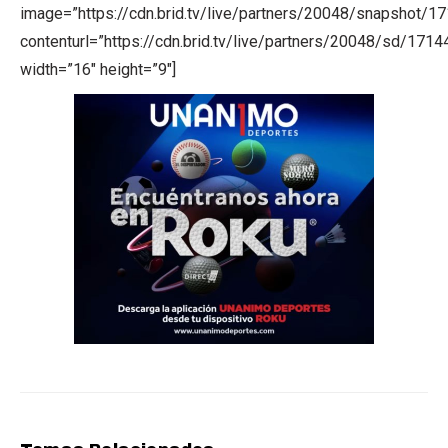
image=”https://cdn.brid.tv/live/partners/20048/snapsho
contenturl=”https://cdn.brid.tv/live/partners/20048/sd/171
width=”16″ height=”9″]