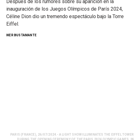
Después de los rumores sobre su aparición en la
inauguración de los Juegos Olímpicos de París 2024,
Céline Dion dio un tremendo espectáculo bajo la Torre
Eiffel.
IKER BUSTAMANTE
PARIS (FRANCE), 26/07/2024.- A LIGHT SHOW ILLUMINATES THE EIFFEL TOWER
DURING THE OPENING CEREMONY OF THE PARIS 2024 OLYMPIC GAMES, IN