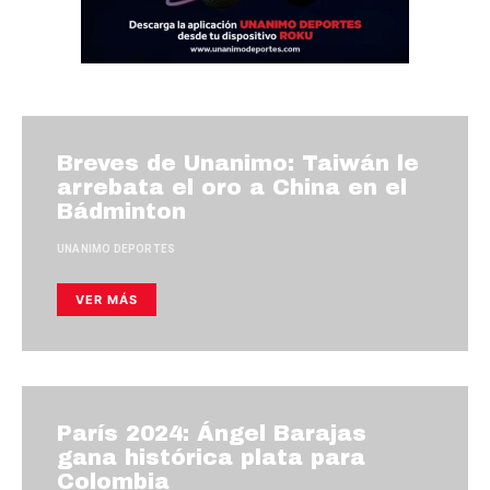
Breves de Unanimo: Taiwán le
arrebata el oro a China en el
Bádminton
UNANIMO DEPORTES
VER MÁS
París 2024: Ángel Barajas
gana histórica plata para
Colombia