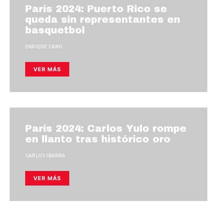
París 2024: Puerto Rico se
queda sin representantes en
basquetbol
ENRIQUE CANO
VER MÁS
París 2024: Carlos Yulo rompe
en llanto tras histórico oro
CARLOS IBARRA
VER MÁS