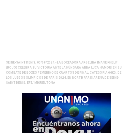
SEINE-SAINT DENIS, 03/08/2024.- LA BOXEADORA ARGELINA IMANE KHELIF
(ROJO) CELEBRA SU VICTORIA ANTE LA HÚNGARA ANNA LUCA HAMORI EN SU
COMBATE DE BOXEO FEMENINO DE CUARTOS DE FINAL, CATEGORÍA 66KG, DE
LOS JUEGOS OLÍMPICOS DE PARÍS 2024, EN NORTH PARIS ARENA DE SEINE-
SAINT DENIS. EFE/ MIGUEL TOÑA