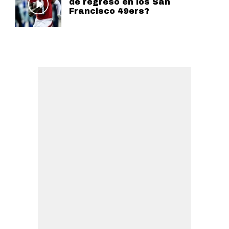
de regreso en los San
Francisco 49ers?