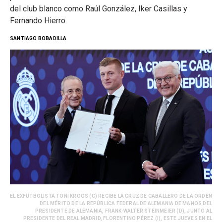
del club blanco como Raúl González, Iker Casillas y
Fernando Hierro.
SANTIAGO BOBADILLA
EL EXFUTBOLISTA TONI KROOS (C) RECIBE LA CRUZ DE CABALLERO DE LA ORDEN
DEL MÉRITO DE LA REPÚBLICA FEDERAL DE ALEMANIA DE MANOS DEL
PRESIDENTE DE ALEMANIA, FRANK-WALTER STEINMEIER (D), JUNTO AL
PRESIDENTE DEL REAL MADRID, FLORENTINO PÉREZ (I), ESTE JUEVES EN EL