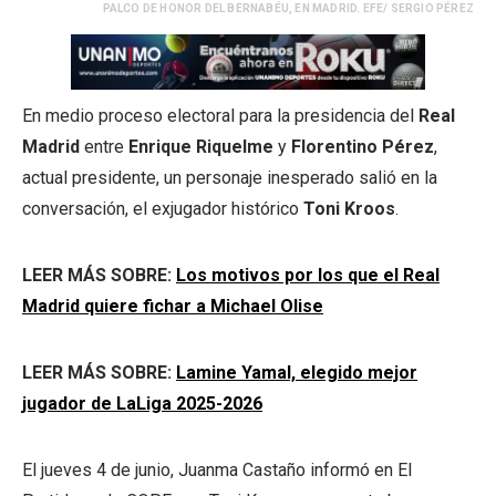
PALCO DE HONOR DEL BERNABÉU, EN MADRID. EFE/ SERGIO PÉREZ
En medio proceso electoral para la presidencia del
Real
Madrid
entre
Enrique Riquelme
y
Florentino Pérez
,
actual presidente, un personaje inesperado salió en la
conversación, el exjugador histórico
Toni Kroos
.
LEER MÁS SOBRE:
Los motivos por los que el Real
Madrid quiere fichar a Michael Olise
LEER MÁS SOBRE:
Lamine Yamal, elegido mejor
jugador de LaLiga 2025-2026
El jueves 4 de junio, Juanma Castaño informó en El