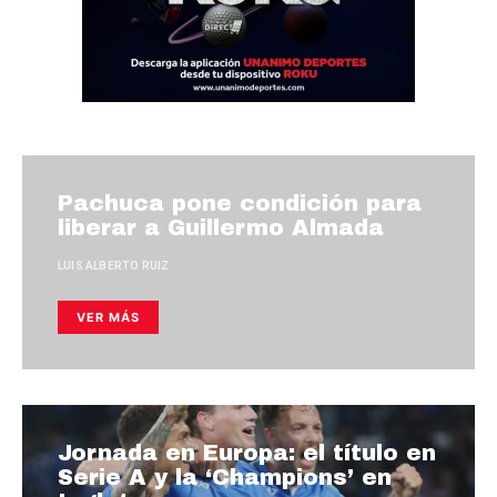
Pachuca pone condición para
liberar a Guillermo Almada
LUIS ALBERTO RUIZ
VER MÁS
Jornada en Europa: el título en
Serie A y la ‘Champions’ en