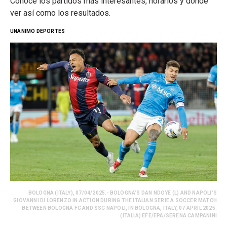
Conoce los partidos más interesantes, horarios y dónde
ver así como los resultados.
UNANIMO DEPORTES
BOLOGNA (ITALY), 07/04/2025.- BOLOGNA’S DAN NDOYE (L) AND NAPOLI’S
GIOVANNI DI LORENZO IN ACTION DURING THE ITALIAN SERIE A SOCCER MATCH
BETWEEN BOLOGNA FC AND SSC NAPOLI, IN BOLOGNA, ITALY, 07 APRIL 2025.
(ITALIA) EFE/EPA/SERENA CAMPANINI