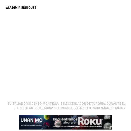
WLADIMIR ENRÍQUEZ
EL ITALIANO VINCENZO MONTELLA, SELECCIONADOR DE TURQUÍA, DURANTE EL
PARTIDO ANTE PARAGUAY DEL MUNDIAL 2026. EFE/EPA/BENJAMIN FANJOY