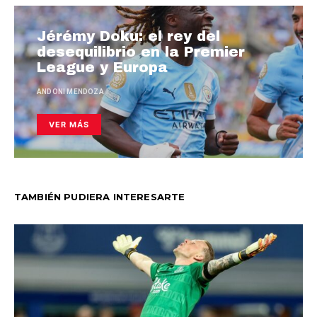
Jérémy Doku: el rey del
desequilibrio en la Premier
League y Europa
ANDONI MENDOZA
VER MÁS
TAMBIÉN PUDIERA INTERESARTE