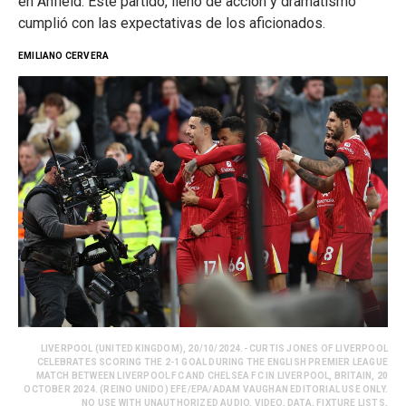
en Anfield. Este partido, lleno de acción y dramatismo
cumplió con las expectativas de los aficionados.
EMILIANO CERVERA
LIVERPOOL (UNITED KINGDOM), 20/10/2024.- CURTIS JONES OF LIVERPOOL
CELEBRATES SCORING THE 2-1 GOAL DURING THE ENGLISH PREMIER LEAGUE
MATCH BETWEEN LIVERPOOL FC AND CHELSEA FC IN LIVERPOOL, BRITAIN, 20
OCTOBER 2024. (REINO UNIDO) EFE/EPA/ADAM VAUGHAN EDITORIAL USE ONLY.
NO USE WITH UNAUTHORIZED AUDIO, VIDEO, DATA, FIXTURE LISTS,