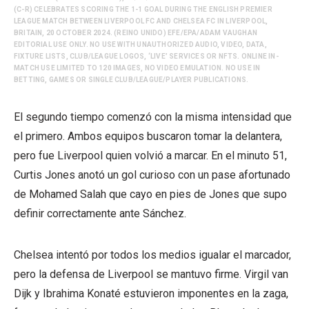
(C-R) CELEBRATES SCORING THE 1-1 GOAL DURING THE ENGLISH PREMIER
LEAGUE MATCH BETWEEN LIVERPOOL FC AND CHELSEA FC IN LIVERPOOL,
BRITAIN, 20 OCTOBER 2024. (REINO UNIDO) EFE/EPA/ADAM VAUGHAN
EDITORIAL USE ONLY. NO USE WITH UNAUTHORIZED AUDIO, VIDEO, DATA,
FIXTURE LISTS, CLUB/LEAGUE LOGOS, ‘LIVE’ SERVICES OR NFTS. ONLINE IN-
MATCH USE LIMITED TO 120 IMAGES, NO VIDEO EMULATION. NO USE IN
BETTING, GAMES OR SINGLE CLUB/LEAGUE/PLAYER PUBLICATIONS.
El segundo tiempo comenzó con la misma intensidad que
el primero. Ambos equipos buscaron tomar la delantera,
pero fue Liverpool quien volvió a marcar. En el minuto 51,
Curtis Jones anotó un gol curioso con un pase afortunado
de Mohamed Salah que cayo en pies de Jones que supo
definir correctamente ante Sánchez.
Chelsea intentó por todos los medios igualar el marcador,
pero la defensa de Liverpool se mantuvo firme. Virgil van
Dijk y Ibrahima Konaté estuvieron imponentes en la zaga,