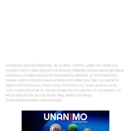
LIVERPOOL (UNITED KINGDOM), 20/10/2024.- CURTIS JONES OF LIVERPOOL
SCORES THE 2-1 GOAL DURING THE ENGLISH PREMIER LEAGUE MATCH BETWEEN
LIVERPOOL FC AND CHELSEA FC IN LIVERPOOL, BRITAIN, 20 OCTOBER 2024.
(REINO UNIDO) EFE/EPA/ADAM VAUGHAN EDITORIAL USE ONLY. NO USE WITH
UNAUTHORIZED AUDIO, VIDEO, DATA, FIXTURE LISTS, CLUB/LEAGUE LOGOS,
‘LIVE’ SERVICES OR NFTS. ONLINE IN-MATCH USE LIMITED TO 120 IMAGES, NO
VIDEO EMULATION. NO USE IN BETTING, GAMES OR SINGLE
CLUB/LEAGUE/PLAYER PUBLICATIONS.