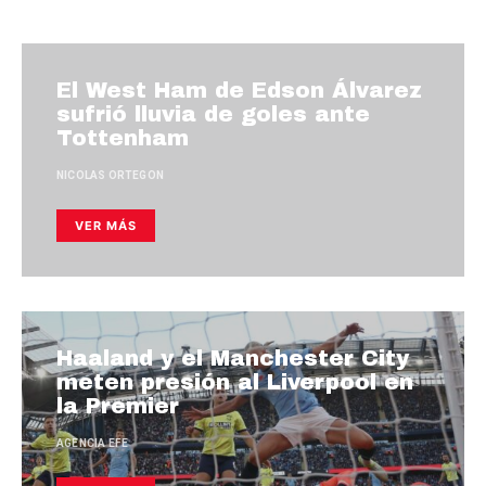
El West Ham de Edson Álvarez
sufrió lluvia de goles ante
Tottenham
NICOLAS ORTEGON
VER MÁS
Haaland y el Manchester City
meten presión al Liverpool en
la Premier
AGENCIA EFE