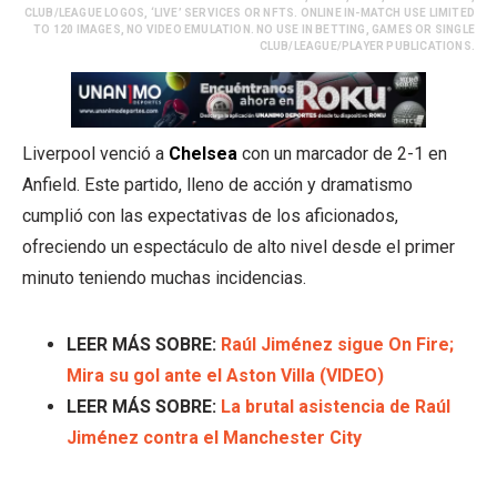
CLUB/LEAGUE LOGOS, ‘LIVE’ SERVICES OR NFTS. ONLINE IN-MATCH USE LIMITED
TO 120 IMAGES, NO VIDEO EMULATION. NO USE IN BETTING, GAMES OR SINGLE
CLUB/LEAGUE/PLAYER PUBLICATIONS.
Liverpool venció a
Chelsea
con un marcador de 2-1 en
Anfield. Este partido, lleno de acción y dramatismo
cumplió con las expectativas de los aficionados,
ofreciendo un espectáculo de alto nivel desde el primer
minuto teniendo muchas incidencias.
LEER MÁS SOBRE:
Raúl Jiménez sigue On Fire;
Mira su gol ante el Aston Villa (VIDEO)
LEER MÁS SOBRE:
La brutal asistencia de Raúl
Jiménez contra el Manchester City