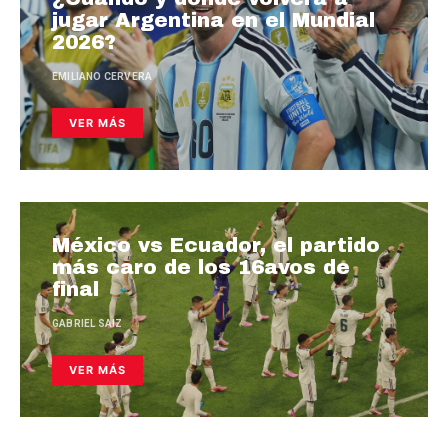
jugar Argentina en el Mundial
2026?
EMILIANO CERVERA
VER MÁS
México vs Ecuador, el partido
más caro de los 16avos de
final
GABRIEL SAIZ
VER MÁS