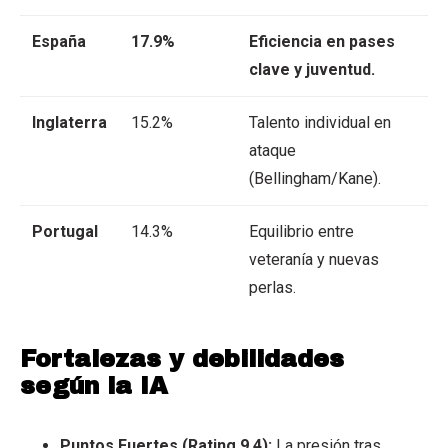
España
17.9%
Eficiencia en pases
clave y juventud.
Inglaterra
15.2%
Talento individual en
ataque
(Bellingham/Kane).
Portugal
14.3%
Equilibrio entre
veteranía y nuevas
perlas.
Fortalezas y debilidades
según la IA
Puntos Fuertes (Rating 9.4):
La presión tras