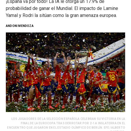
¡España va por todo! La IA le otorga un 17.9% de
probabilidad de ganar el Mundial. El impacto de Lamine
Yamal y Rodri la sitúan como la gran amenaza europea.
ANDONI MENDOZA
LOS JUGADORES DE LA SELECCIÓN ESPAÑOLA CELEBRAN SU VICTORIA EN LA
FINAL DE LA EUROCOPA TRAS DERROTAR POR 2-1 A INGLATERRA EN EL
ENCUENTRO QUE JUGARON EN EL ESTADIO OLÍMPICO DE BERLÍN. EFE /ALBERTO