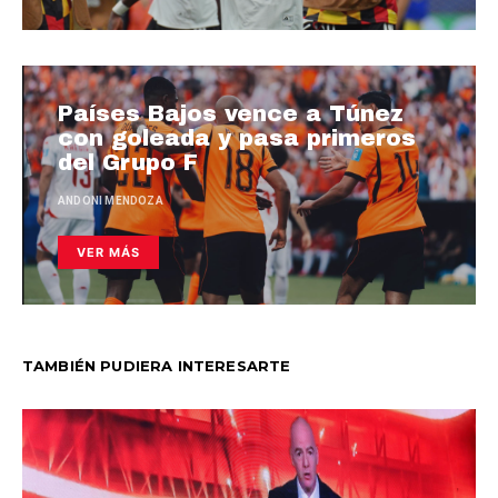
Países Bajos vence a Túnez
con goleada y pasa primeros
del Grupo F
ANDONI MENDOZA
VER MÁS
TAMBIÉN PUDIERA INTERESARTE