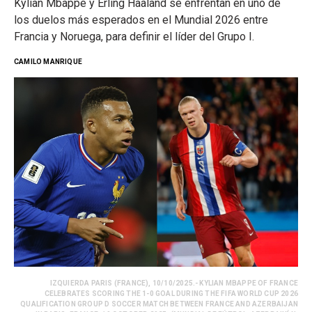
Kylian Mbappé y Erling Haaland se enfrentan en uno de
los duelos más esperados en el Mundial 2026 entre
Francia y Noruega, para definir el líder del Grupo I.
CAMILO MANRIQUE
IZQUIERDA PARIS (FRANCE), 10/10/2025.- KYLIAN MBAPPE OF FRANCE
CELEBRATES SCORING THE 1-0 GOAL DURING THE FIFA WORLD CUP 2026
QUALIFICATION GROUP D SOCCER MATCH BETWEEN FRANCE AND AZERBAIJAN