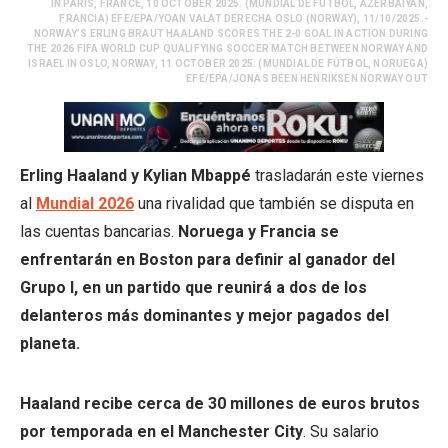
IN PARIS, FRANCE, 10 OCTOBER 2025. (MUNDIAL DE FÚTBOL, AZERBAIYÁN,
FRANCIA) EFE/EPA/YOAN VALAT DERECHA OSLO (NORWAY), 11/10/2025.-
NORWAY’S ERLING BRAUT HAALAND SCORES THE 2-0 GOAL IN ACTION DURING
THE 2026 FIFA WORLD CUP QUALIFYING SOCCER MATCH BETWEEN NORWAY AND
ISRAEL IN OSLO, NORWAY, 11 OCTOBER 2025. (MUNDIAL DE FÚTBOL, NORUEGA)
EFE/EPA/JONAS BEEN HENRIKSEN NORWAY OUT
Erling Haaland y Kylian Mbappé
trasladarán este viernes
al
Mundial 2026
una rivalidad que también se disputa en
las cuentas bancarias.
Noruega y Francia se
enfrentarán en Boston para definir al ganador del
Grupo I, en un partido que reunirá a dos de los
delanteros más dominantes y mejor pagados del
planeta.
Haaland recibe cerca de 30 millones de euros brutos
por temporada en el Manchester City
. Su salario