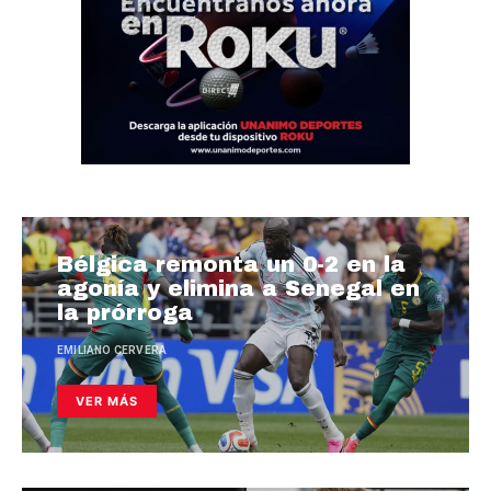
Bélgica remonta un 0-2 en la
agonía y elimina a Senegal en
la prórroga
EMILIANO CERVERA
VER MÁS