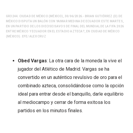
GR3244. CIUDAD DE MÉXICO (MÉXICO), 30/06/2026.- BRIAN GUTIÉRREZ (D) DE
MÉXICO DISPUTA UN BALÓN CON YAIMAR MEDINA DE ECUADOR ESTE MARTES,
EN UN PARTIDO DE LOS DIECISEISAVOS DE FINAL DEL MUNDIAL DE LA FIFA 2026
ENTRE MÉXICO Y ECUADOR EN EL ESTADIO AZTECA?, EN CIUDAD DE MÉXICO
(MÉXICO). EFE/ ALEX CRUZ
Obed Vargas
: La otra cara de la moneda la vive el
jugador del Atlético de Madrid. Vargas se ha
convertido en un auténtico revulsivo de oro para el
combinado azteca, consolidándose como la opción
ideal para entrar desde el banquillo, darle equilibrio
al mediocampo y cerrar de forma exitosa los
partidos en los minutos finales.