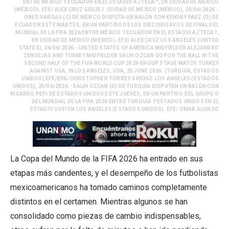
ENTRE MÉXICO Y ECUADOR EN EL ESTADIO AZTECA?, EN CIUDAD DE MÉXICO
(MÉXICO). EFE/ ALEX CRUZ GR3251. CIUDAD DE MÉXICO (MÉXICO), 30/06/2026.-
OBED VARGAS (C) DE MÉXICO DISPUTA UN BALÓN CON KENDRY PÁEZ (D) DE
ECUADOR ESTE MARTES, EN UN PARTIDO DE LOS DIECISEISAVOS DE FINAL DEL
MUNDIAL DE LA FIFA 2026 ENTRE MÉXICO Y ECUADOR EN EL ESTADIO AZTECA?,
EN CIUDAD DE MÉXICO (MÉXICO). EFE/ ALEX CRUZ LOS ANGELES (UNITED
STATES), 26/06/2026.- UNITED STATES OF AMERICA MIDFIELDER ALEJANDRO
ZENDEJAS AND TURKEY MIDFIELDER SALIH OZCAN GO FOR THE BALL IN THE
SECOND HALF OF THE FIFA WORLD CUP 2026 GROUP STAGE MATCH TURKEY
AGAINST USA, IN LOS ANGELES, USA, 25 JUNE 2026. (TURQUÍA, ESTADOS
UNIDOS) EFE/EPA/CHRISTOPHER TORRES GR5362. LOS ÁNGELES (ESTADOS
UNIDOS), 25/06/2026.- SALIH OZCAN (D) DE TURQUÍA DISPUTAN UN BALÓN CON
RICARDO PEPI DE ESTADOS UNIDOS ESTE JUEVES, EN UN PARTIDO DEL GRUPO D
DEL MUNDIAL DE LA FIFA 2026 ENTRE TURQUÍA Y ESTADOS UNIDOS EN EL
ESTADIO SOFI EN LOS ÁNGELES (ESTADOS UNIDOS). EFE/ OMAR ALONSO
La Copa del Mundo de la FIFA 2026 ha entrado en sus
etapas más candentes, y el desempeño de los futbolistas
mexicoamericanos ha tomado caminos completamente
distintos en el certamen. Mientras algunos se han
consolidado como piezas de cambio indispensables,