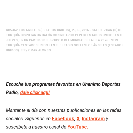
GR5362. LOS ÁNGELES (ESTADOS UNIDOS), 25/06/2026.- SALIH OZCAN (D) DE
TURQUÍA DISPUTAN UN BALÓN CON RICARDO PEPI DE ESTADOS UNIDOS ESTE
JUEVES, EN UN PARTIDO DEL GRUPO D DEL MUNDIAL DE LA FIFA 2026 ENTRE
TURQUÍA Y ESTADOS UNIDOS EN EL ESTADIO SOFI EN LOS ÁNGELES (ESTADOS
UNIDOS). EFE/ OMAR ALONSO
Escucha tus programas favoritos en Unanimo Deportes
Radio,
dale click aquí
Mantente al día con nuestras publicaciones en las redes
sociales. Síguenos en
Facebook
,
X
,
Instagram
y
suscríbete a nuestro canal de
YouTube
.