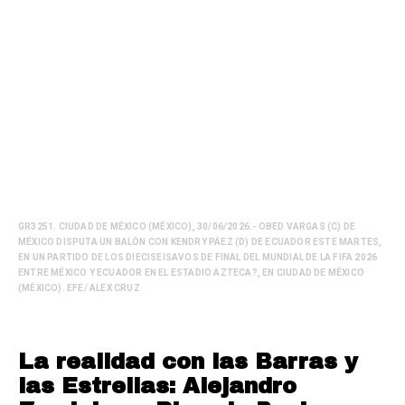
GR3251. CIUDAD DE MÉXICO (MÉXICO), 30/06/2026.- OBED VARGAS (C) DE
MÉXICO DISPUTA UN BALÓN CON KENDRY PÁEZ (D) DE ECUADOR ESTE MARTES,
EN UN PARTIDO DE LOS DIECISEISAVOS DE FINAL DEL MUNDIAL DE LA FIFA 2026
ENTRE MÉXICO Y ECUADOR EN EL ESTADIO AZTECA?, EN CIUDAD DE MÉXICO
(MÉXICO). EFE/ ALEX CRUZ
La realidad con las Barras y
las Estrellas: Alejandro