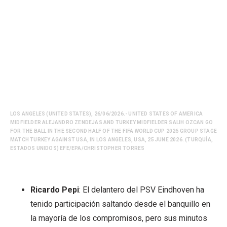
LOS ANGELES (UNITED STATES), 26/06/2026.- UNITED STATES OF AMERICA
MIDFIELDER ALEJANDRO ZENDEJAS AND TURKEY MIDFIELDER SALIH OZCAN GO
FOR THE BALL IN THE SECOND HALF OF THE FIFA WORLD CUP 2026 GROUP STAGE
MATCH TURKEY AGAINST USA, IN LOS ANGELES, USA, 25 JUNE 2026. (TURQUÍA,
ESTADOS UNIDOS) EFE/EPA/CHRISTOPHER TORRES
Ricardo Pepi
: El delantero del PSV Eindhoven ha
tenido participación saltando desde el banquillo en
la mayoría de los compromisos, pero sus minutos