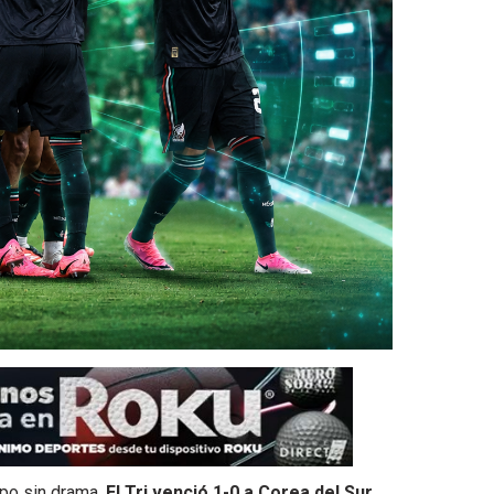
upo sin drama.
El Tri venció 1-0 a Corea del Sur,