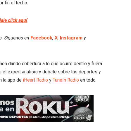
 fin el techo.
dale click aquí
es. Síguenos en
Facebook
,
X
,
Instagram
y
unen dando cobertura a lo que ocurre dentro y fuera
a el expert analisis y debate sobre tus deportes y
n la app de
iHeart Radio
y
TuneIn Radio
en todo