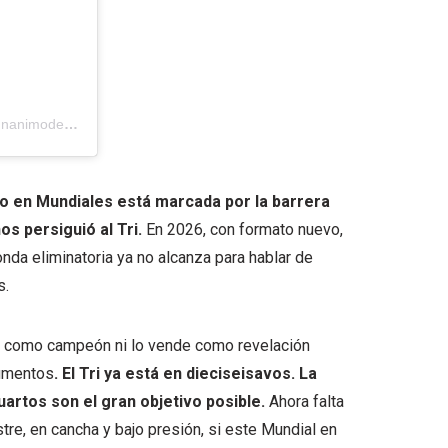
Una publicación compartida por UNANIMO Deportes (@unanimodeportes)
co en Mundiales está marcada por la barrera
os persiguió al Tri.
En 2026, con formato nuevo,
da eliminatoria ya no alcanza para hablar de
s.
ico como campeón ni lo vende como revelación
gumentos
. El Tri ya está en dieciseisavos. La
uartos son el gran objetivo posible.
Ahora falta
re, en cancha y bajo presión, si este Mundial en