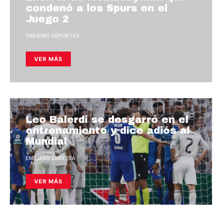
condenó a los Spurs en el
Juego 2
UNANIMO DEPORTES
VER MÁS
Leo Balerdi se desgarró en el
entrenamiento y dice adiós al
Mundial
EMILIANO CERVERA
VER MÁS