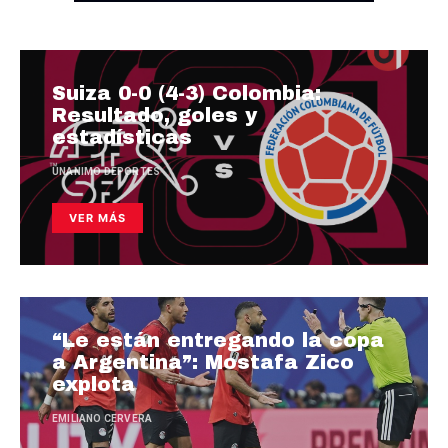
Suiza 0-0 (4-3) Colombia:
Resultado, goles y
estadísticas
UNANIMO DEPORTES
VER MÁS
“Le están entregando la copa
a Argentina”: Mostafa Zico
explota
EMILIANO CERVERA