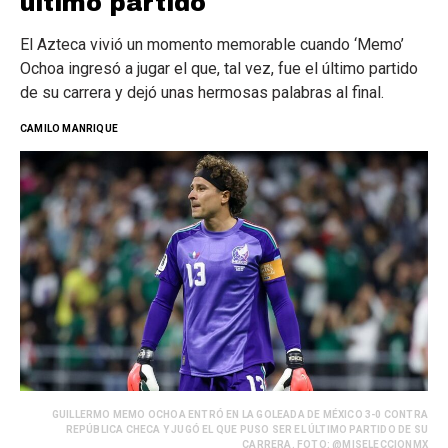
último partido
El Azteca vivió un momento memorable cuando ‘Memo’
Ochoa ingresó a jugar el que, tal vez, fue el último partido
de su carrera y dejó unas hermosas palabras al final.
CAMILO MANRIQUE
GUILLERMO MEMO OCHOA ENTRÓ EN LA GOLEADA DE MÉXICO 3-0 CONTRA
REPÚBLICA CHECA Y JUGÓ EL QUE PUSO SER EL ÚLTIMO PARTIDO DE SU
CARRERA. FOTO: @MISELECCIONMX