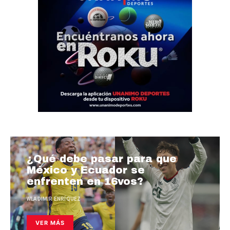
¿Qué debe pasar para que
México y Ecuador se
enfrenten en 16vos?
WLADIMIR ENRÍQUEZ
VER MÁS