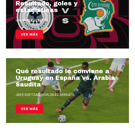
Resultado, goles y
estadísticas
UNANIMO DEPORTES
VER MÁS
Qué resultado le conviene a
Uruguay en España vs. Arabia
Saudita
JADE QUETZALLI GONZÁLEZ SERRATO
VER MÁS