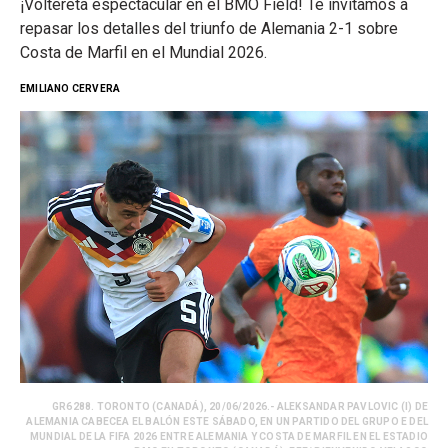
¡Voltereta espectacular en el BMO Field! Te invitamos a
repasar los detalles del triunfo de Alemania 2-1 sobre
Costa de Marfil en el Mundial 2026.
EMILIANO CERVERA
GR6288. TORONTO (CANADÁ), 20/06/2026.- ALEKSANDAR PAVLOVIC (I) DE
ALEMANIA CABECEA EL BALÓN ESTE SÁBADO, EN UN PARTIDO DEL GRUPO E DEL
MUNDIAL DE LA FIFA 2026 ENTRE ALEMANIA Y COSTA DE MARFIL EN EL ESTADIO