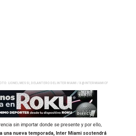
OTO: LIONEL MESSI, DELANTERO DEL INTER MIAMI / X @INTERMIAMICF
encia sin importar donde se presente y por ello,
ra una nueva temporada, Inter Miami sostendrá